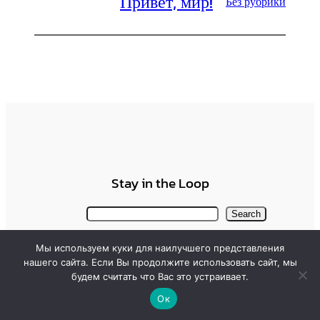
Привет, мир!
Без рубрики
Stay in the Loop
Поиск
Search
X
ВКонтакте
Telegram
YouTube
Мы используем куки для наилучшего представления
Copyright © 2024 | esurtaev.vch.academy
нашего сайта. Если Вы продолжите использовать сайт, мы
будем считать что Вас это устраивает.
Ок